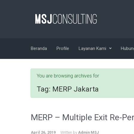
Skip to main content
Beranda
Profile
Layanan Kami
Hubun
You are browsing archives for
Tag:
MERP Jakarta
MERP – Multiple Exit Re-Pe
April 26, 2019
Written by
Admin MSJ