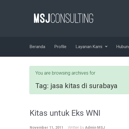
Skip to main content
Beranda
Profile
Layanan Kami
Hubun
You are browsing archives for
Tag:
jasa kitas di surabaya
Kitas untuk Eks WNI
November 11, 2011
Written by
Admin MSJ