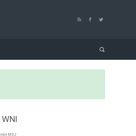
k WNI
min MSJ