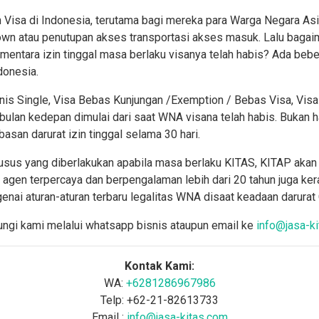
n Visa di Indonesia, terutama bagi mereka para Warga Negara As
down atau penutupan akses transportasi akses masuk. Lalu baga
mentara izin tinggal masa berlaku visanya telah habis? Ada bebe
donesia.
isnis Single, Visa Bebas Kunjungan /Exemption / Bebas Visa, Visa
lan kedepan dimulai dari saat WNA visana telah habis. Bukan ha
san darurat izin tinggal selama 30 hari.
khusus yang diberlakukan apabila masa berlaku KITAS, KITAP aka
agen terpercaya dan berpengalaman lebih dari 20 tahun juga kera
ai aturan-aturan terbaru legalitas WNA disaat keadaan darurat C
ungi kami melalui whatsapp bisnis ataupun email ke
info@jasa-k
Kontak Kami:
WA:
+6281286967986
Telp: +62-21-82613733
Email :
info@jasa-kitas.com